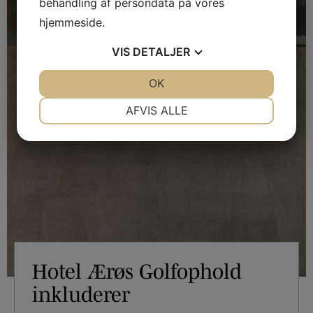
behandling af persondata på vores
hjemmeside.
VIS
DETALJER
JA
NEJ
OK
JA
NEJ
NØDVENDIGE
PRÆFERENCER
AFVIS ALLE
JA
NEJ
JA
NEJ
MARKETING
STATISTIK
Hotel Ærøs Golfophold
inkluderer