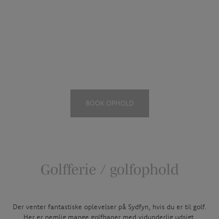
MENU
DK
/
EN
/
DE
Golfophold
BOOK OPHOLD
Golfferie / golfophold
Der venter fantastiske oplevelser på Sydfyn, hvis du er til golf.
Her er nemlig mange golfbaner med vidunderlig udsigt.