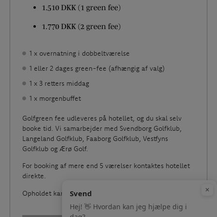
1.510 DKK (1 green fee)
1.770 DKK (2 green fee)
1 x overnatning i dobbeltværelse
1 eller 2 dages green-fee (afhængig af valg)
1 x 3 retters middag
1 x morgenbuffet
Golfgreen fee udleveres på hotellet, og du skal selv
booke tid. Vi samarbejder med Svendborg Golfklub,
Langeland Golfklub, Faaborg Golfklub, Vestfyns
Golfklub og Ærø Golf.
For booking af mere end 5 værelser kontaktes hotellet
direkte.
Opholdet kan ikke bookes i juli og august.