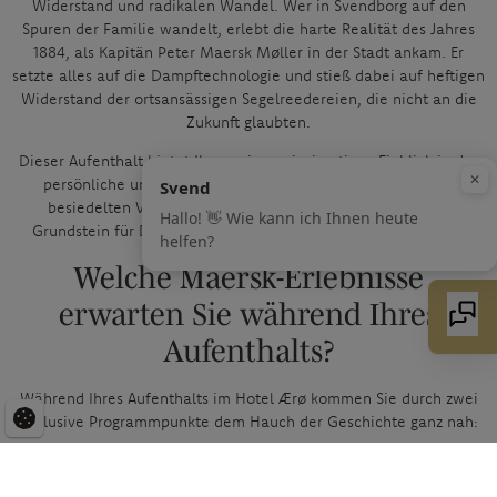
Widerstand und radikalen Wandel. Wer in Svendborg auf den
Spuren der Familie wandelt, erlebt die harte Realität des Jahres
1884, als Kapitän Peter Maersk Møller in der Stadt ankam. Er
setzte alles auf die Dampftechnologie und stieß dabei auf heftigen
Widerstand der ortsansässigen Segelreedereien, die nicht an die
Zukunft glaubten.
Dieser Aufenthalt bietet Ihnen einen einzigartigen Einblick in das
persönliche unternehmerische Abenteuer, das in der dicht
besiedelten Villa Anna am Høje Bøgevej begann und den
Grundstein für Dänemarks größtes Geschäftsabenteuer legte.
Welche Maersk-Erlebnisse
erwarten Sie während Ihres
Aufenthalts?
Während Ihres Aufenthalts im Hotel Ærø kommen Sie durch zwei
exklusive Programmpunkte dem Hauch der Geschichte ganz nah:
Die geführte Einführung in der Villa Anna:
Wir entführen Sie
zum Geburtsort der Reederei. In dieser Villa versammelten