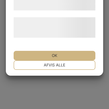
tjenester. Ved at klikke på 'OK' giver du
samtykke til disse formål.
Læs mere om vores brug af cookies og
behandling af persondata på vores
hjemmeside.
OK
NØDVENDIGE
PRÆFERENCER
AFVIS ALLE
MARKETING
STATISTIK