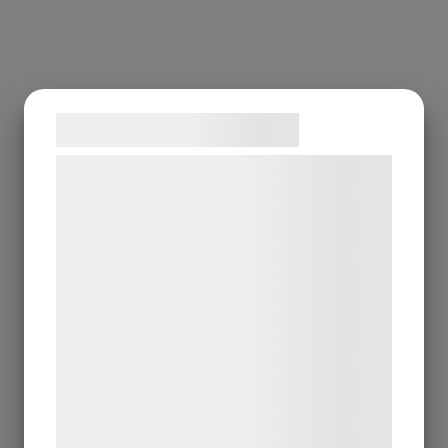
Samtykke til cookies
Vi og vores samarbejdspartnere bruger
teknologier, herunder cookies, til at
indsamle oplysninger om dig til forskellige
formål, herunder: Tilpasning af annoncering,
bedre brugeroplevelse, funktionalitet,
statistik og marketing. Disse oplysninger
kan blive delt med annoncerings- og
analysepartnere, som kan kombinere dem
med data, du tidligere har givet dem eller
de har indsamlet gennem din brug af deres